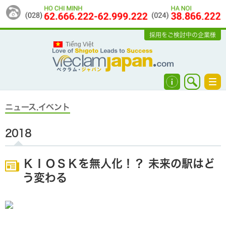
採用をご検討中の企業様
Tiếng Việt
Tog
navi
ニュース.イベント
2018
ＫＩＯＳＫを無人化！？ 未来の駅はど
う変わる