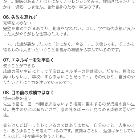
が）。興味のあることはとにかくチャレンジしてみる。評価されるかどう
かは一切気にしません。自分自身のために学ぶのです。
06. 失敗を恐れず
完璧を求めない
完璧を求めすぎるあまり、期限を守れない。コレ、学生時代成績が良か
った人がやりがちな仕事のミスです。
一方、成績が悪かった人は「とにかく、やる！」。失敗しても、そこから
得るものは大きいということを自身の経験から学んでいるのです。
07. エネルギーを効率良く
使うことができる
成績の悪い生徒にとって学業はエネルギーの無駄遣い。だから、授業に
集中しないし、学校にすら来ないことだって…。その代わり、自分のや
りたいことに全力を注いでいるのです。
08. 目の前の成績ではなく
将来の夢を追う
先生の話を一言一句聞き逃さないよう授業に集中するのが成績の良い生
徒。先生の話には耳もかさず、窓の外をぼーっと見つめる成績の悪い生
徒。
彼らはただぼーっとしているのではありません。自分のこと、人生のこ
と、あらゆることを考えているのです。皮肉なことに、勉強ばかりしてい
た人ほど、後々痛手を負うことも。