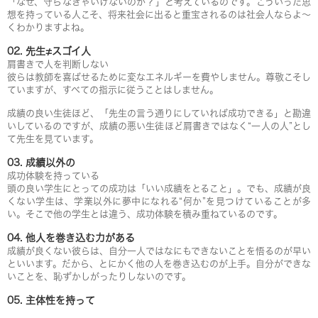
「なぜ、守らなきゃいけないのか？」と考えているのです。こういった思
想を持っている人こそ、将来社会に出ると重宝されるのは社会人ならよ〜
くわかりますよね。
02. 先生≠スゴイ人
肩書きで人を判断しない
彼らは教師を喜ばせるために変なエネルギーを費やしません。尊敬こそし
ていますが、すべての指示に従うことはしません。
成績の良い生徒ほど、「先生の言う通りにしていれば成功できる」と勘違
いしているのですが、成績の悪い生徒ほど肩書きではなく“一人の人”とし
て先生を見ています。
03. 成績以外の
成功体験を持っている
頭の良い学生にとっての成功は「いい成績をとること」。でも、成績が良
くない学生は、学業以外に夢中になれる“何か”を見つけていることが多
い。そこで他の学生とは違う、成功体験を積み重ねているのです。
04. 他人を巻き込む力がある
成績が良くない彼らは、自分一人ではなにもできないことを悟るのが早い
といいます。だから、とにかく他の人を巻き込むのが上手。自分ができな
いことを、恥ずかしがったりしないのです。
05. 主体性を持って